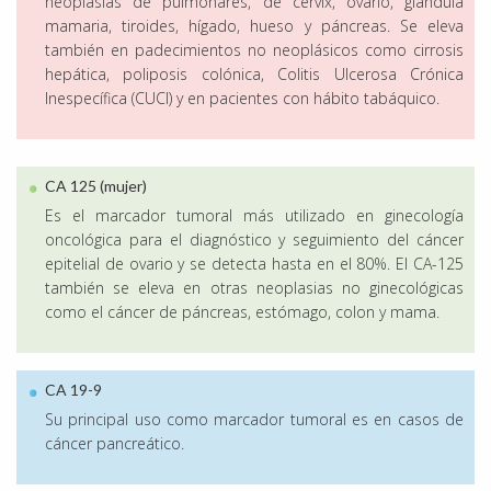
neoplasias de pulmonares, de cérvix, ovario, glándula
mamaria, tiroides, hígado, hueso y páncreas. Se eleva
también en padecimientos no neoplásicos como cirrosis
hepática, poliposis colónica, Colitis Ulcerosa Crónica
Inespecífica (CUCI) y en pacientes con hábito tabáquico.
CA 125 (mujer)
Es el marcador tumoral más utilizado en ginecología
oncológica para el diagnóstico y seguimiento del cáncer
epitelial de ovario y se detecta hasta en el 80%. El CA-125
también se eleva en otras neoplasias no ginecológicas
como el cáncer de páncreas, estómago, colon y mama.
CA 19-9
Su principal uso como marcador tumoral es en casos de
cáncer pancreático.