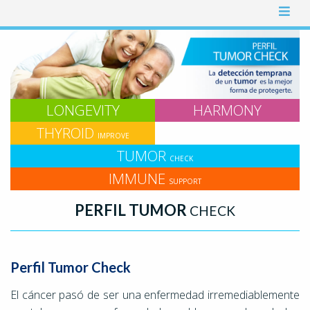
LONGEVITY
HARMONY
THYROID
IMPROVE
TUMOR
CHECK
IMMUNE
SUPPORT
PERFIL TUMOR
CHECK
Perfil Tumor Check
El cáncer pasó de ser una enfermedad irremediablemente